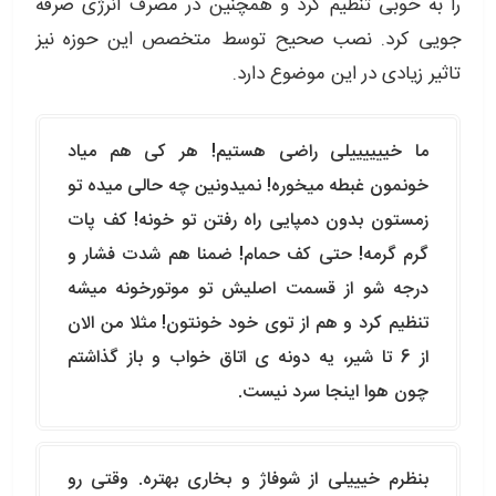
را به خوبی تنظیم کرد و همچنین در مصرف انرژی صرفه
جویی کرد. نصب صحیح توسط متخصص این حوزه نیز
تاثیر زیادی در این موضوع دارد.
ما خییییییلی راضی هستیم! هر کی هم میاد
خونمون غبطه میخوره! نمیدونین چه حالی میده تو
زمستون بدون دمپایی راه رفتن تو خونه! کف پات
گرم گرمه! حتی کف حمام! ضمنا هم شدت فشار و
درجه شو از قسمت اصلیش تو موتورخونه میشه
تنظیم کرد و هم از توی خود خونتون! مثلا من الان
از 6 تا شیر، یه دونه ی اتاق خواب و باز گذاشتم
چون هوا اینجا سرد نیست.
بنظرم خیییلی از شوفاژ و بخاری بهتره. وقتی رو