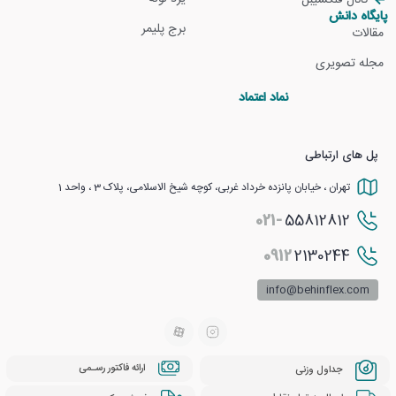
پایگاه دانش
برج پلیمر
مقالات
مجله تصویری
نماد اعتماد
پل های ارتباطی
تهران ، خیابان پانزده خرداد غربی، کوچه شیخ الاسلامی، پلاک 3 ، واحد 1
021-
55812812
0912
2130244
info@behinflex.com
ارائه فاکتور رسـمی
جداول وزنی