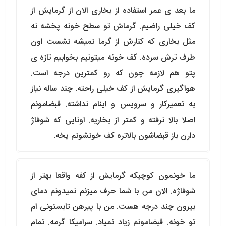
ما بعد ی عمر استفاده از بخاری الان از گرمایش از
کف خیلی راضیم. گرماش تو سطح خونه پخشه نه
مثل بخاری که کنارش از گرما نمیشه نشست اون
طرف ترش سرده. کف خونه میتونیم بخوابیم تازه ی
پتو هم لازمه چون که رو کمترین درجه است.
هواگیری گرمایش از کف خیلی راحته. چند ساله نیاز
به تعمیرکار و سرویس و اینام نداشته. قبضامونم
اصلا بالا نرفته و کمتر از بخاریه. اونایی که شوفاژ
دارن باز قبضاشون بالاتره کف خونشونم یخه.
ما خونمون کوچیکه گرمایش از کفه واقعا بهتر از
شوفاژه. الان من با شما حرف میزنم نمیدونم دمای
بیرون چند درجه هست. من با پیرهن تابستونی ام
تو خونه. قبضامونم زیاد نمیاد. سرامیکا گرمه. تمام