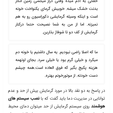
خفگی به آدم میده وقتی دراز میکشی زمین انگار
بدنت خشک میشه. خوبیش گرمای یکنواخت خونه
است و اینکه وسیله گرمایشی دکوراسیون رو به هم
نمیزنه. اما از من به شما نصیحت حتما درکنار
گرمایش از کف دو تا شوفاژ بذارین.
ما که اصلا راضی نبودیم. یه سال داشتیم یا خونه دم
میکرد و خیلی گرم بود یا خیلی سرد. بجای اونهمه
هزینه پکیج بگیر که فوق العاده است.همه چیشم
دست خودته. از موتورخونم بهتره.
در پاسخ به دو نقد بالا در مورد گرمایش بیش از حد و عدم
توانایی در مدیریت دما باید گفت که با
نصب سیستم های
هوشمند
روی سیستم گرمایش از حد میتوان دمای محیط