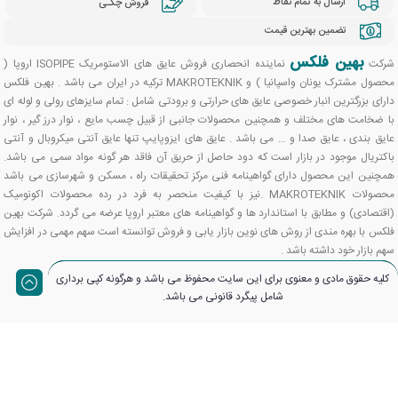
ارسال به تمام نقاط
فروش چکـی
تضمین بهترین قیمت
بهین فلکس
شرکت
نماینده انحصاری فروش عایق های الاستومریک ISOPIPE اروپا (
محصول مشترک یونان واسپانیا ) و MAKROTEKNIK ترکیه در ایران می باشد . بهین فلکس
دارای بزرگترین انبار خصوصی عایق های حرارتی و برودتی شامل : تمام سایزهای رولی و لوله ای
با ضخامت های مختلف و همچنین محصولات جانبی از قبیل چسب مایع ، نوار درز گیر ، نوار
عایق بندی ، عایق صدا و … می باشد . عایق های ایزوپایپ تنها عایق آنتی میکروبال و آنتی
باکتریال موجود در بازار است که دود حاصل از حریق آن فاقد هر گونه مواد سمی می باشد.
همچنین این محصول دارای گواهینامه فنی مرکز تحقیقات راه ، مسکن و شهرسازی می باشد
محصولات MAKROTEKNIK .نیز با کیفیت منحصر به فرد در رده محصولات اکونومیک
(اقتصادی) و مطابق با استاندارد ها و گواهینامه های معتبر اروپا عرضه می گردد. شرکت بهین
فلکس با بهره مندی از روش های نوین بازار یابی و فروش توانسته است سهم مهمی در افزایش
سهم بازار خود داشته باشد .
کلیه حقوق مادی و معنوی برای این سایت محفوظ می باشد و هرگونه کپی برداری
شامل پیگرد قانونی می باشد.