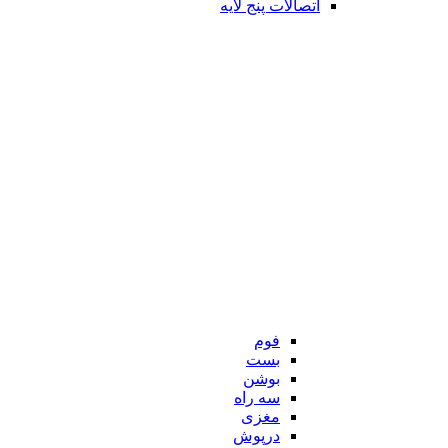
اتصالات پنج لایه
فوم
بست
بوشن
سه راه
مغزی
درپوش