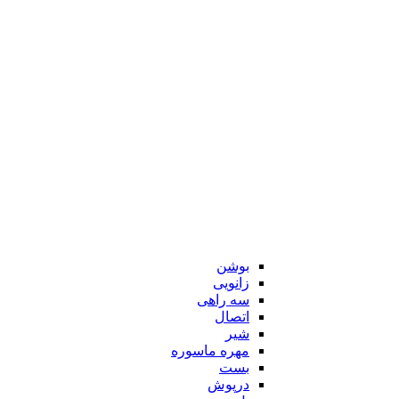
بوشن
زانویی
سه راهی
اتصال
شیر
مهره ماسوره
بست
درپوش