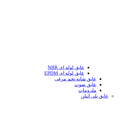
عایق لوله ای NBR
عایق لوله ای EPDM
عایق شانه تخم مرغی
عایق صوت
ملزومات
عایق پلی اتیلن