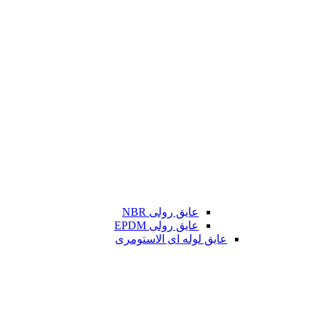
عایق رولی NBR
عایق رولی EPDM
عایق لوله ای الاستومری