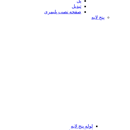
پل
تبدیل
صفحه نصب پلیمری
پنج لایه
لوله پنج لایه