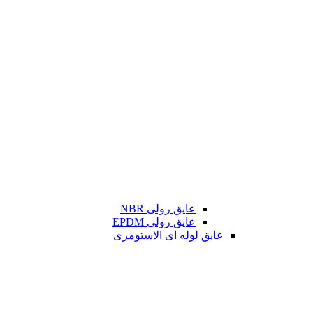
عایق رولی NBR
عایق رولی EPDM
عایق لوله ای الاستومری