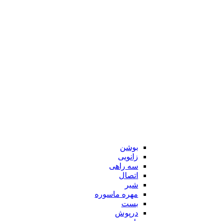
بوشن
زانویی
سه راهی
اتصال
شیر
مهره ماسوره
بست
درپوش