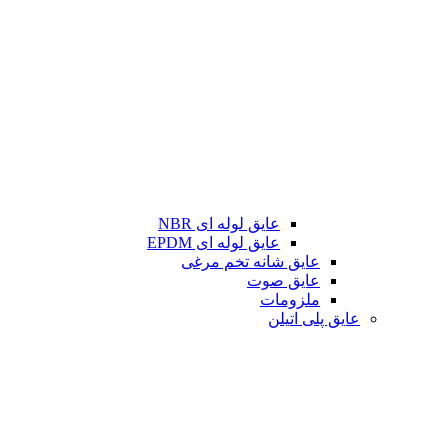
عایق لوله ای NBR
عایق لوله ای EPDM
عایق شانه تخم مرغی
عایق صوت
ملزومات
عایق پلی اتیلن