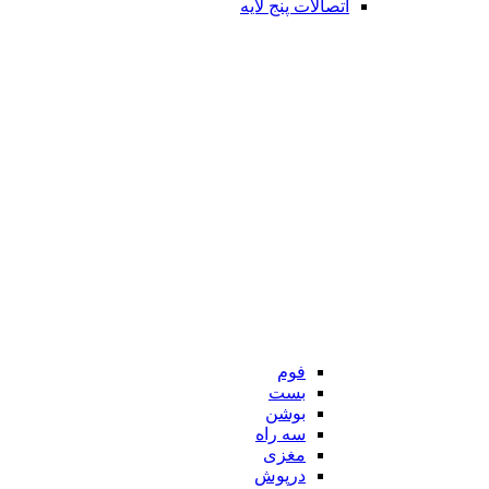
اتصالات پنج لایه
فوم
بست
بوشن
سه راه
مغزی
درپوش