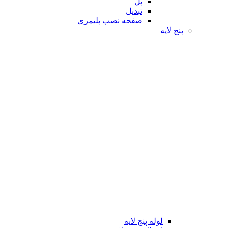
پل
تبدیل
صفحه نصب پلیمری
پنج لایه
لوله پنج لایه