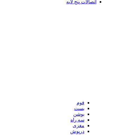
اتصالات پنج لایه
فوم
بست
بوشن
سه راه
مغزی
درپوش