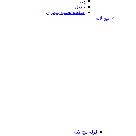
پل
تبدیل
صفحه نصب پلیمری
پنج لایه
لوله پنج لایه