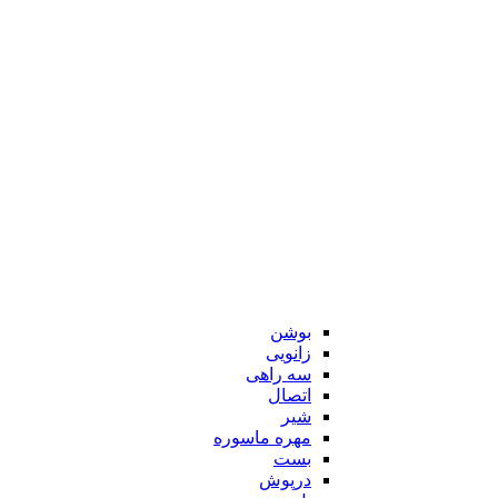
بوشن
زانویی
سه راهی
اتصال
شیر
مهره ماسوره
بست
درپوش