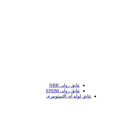
عایق رولی NBR
عایق رولی EPDM
عایق لوله ای الاستومری