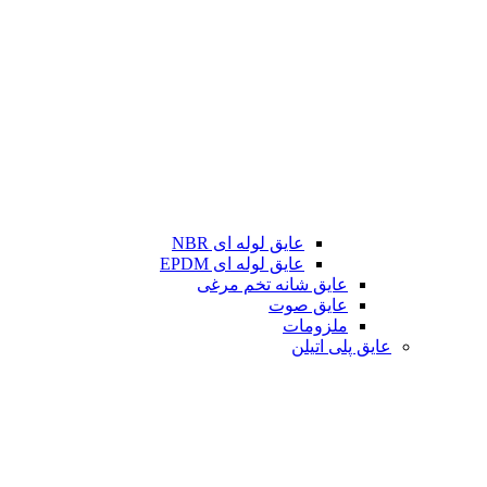
عایق لوله ای NBR
عایق لوله ای EPDM
عایق شانه تخم مرغی
عایق صوت
ملزومات
عایق پلی اتیلن