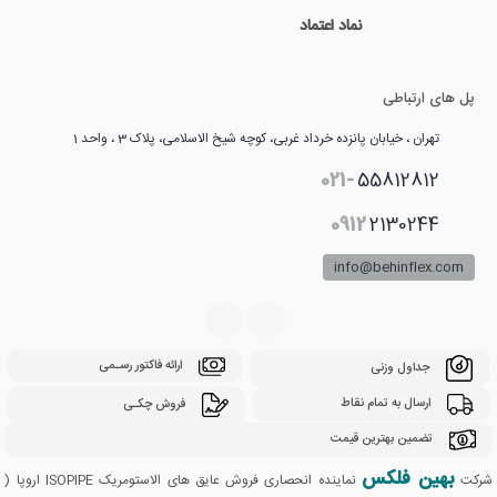
نماد اعتماد
پل های ارتباطی
تهران ، خیابان پانزده خرداد غربی، کوچه شیخ الاسلامی، پلاک 3 ، واحد 1
021-
55812812
0912
2130244
info@behinflex.com
ارائه فاکتور رسـمی
جداول وزنی
ارسال به تمام نقاط
فروش چکـی
تضمین بهترین قیمت
بهین فلکس
شرکت
نماینده انحصاری فروش عایق های الاستومریک ISOPIPE اروپا (