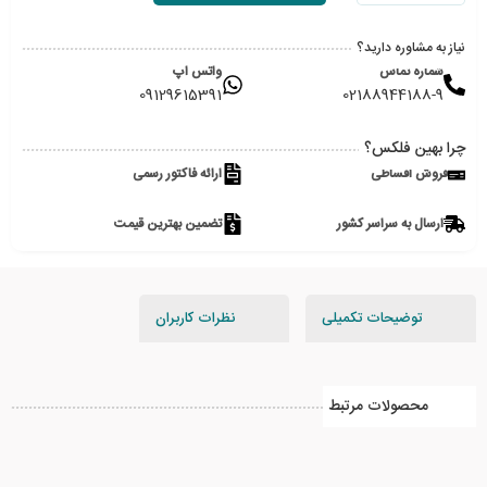
نیاز به مشاوره دارید؟
شماره تماس
واتس اپ
09129615391
02188944188-9
چرا بهین فلکس؟
فروش اقساطی
ارائه فاکتور رسمی
ارسال به سراسر کشور
تضمین بهترین قیمت
توضیحات تکمیلی
نظرات کاربران
محصولات مرتبط