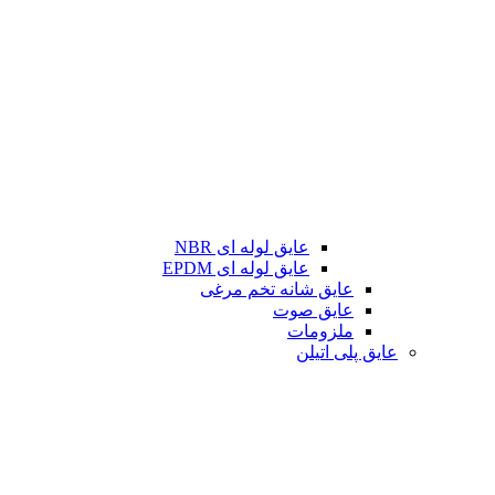
عایق لوله ای NBR
عایق لوله ای EPDM
عایق شانه تخم مرغی
عایق صوت
ملزومات
عایق پلی اتیلن