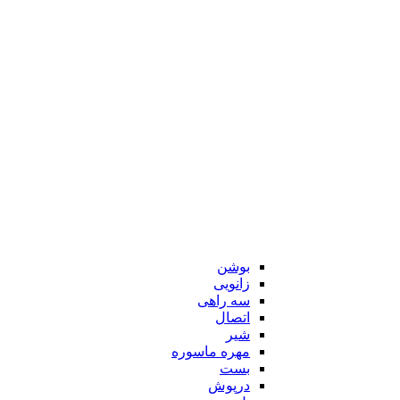
بوشن
زانویی
سه راهی
اتصال
شیر
مهره ماسوره
بست
درپوش