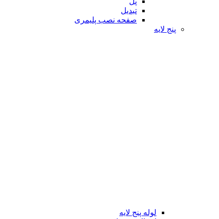
پل
تبدیل
صفحه نصب پلیمری
پنج لایه
لوله پنج لایه