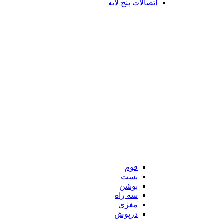
اتصالات پنج لایه
فوم
بست
بوشن
سه راه
مغزی
درپوش