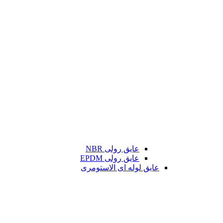
عایق رولی NBR
عایق رولی EPDM
عایق لوله ای الاستومری