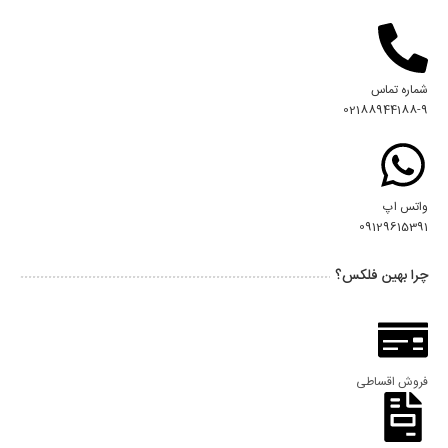
شماره تماس
02188944188-9
واتس اپ
09129615391
چرا بهین فلکس؟
فروش اقساطی