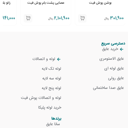
بوشن پوش فیت
عصایی پشت بام پوش فیت
زانو بلند 87 درجه پوش فی
941,000
2,101,900
301,900
ریال
ریال
ر
دسترسی سریع
خرید عایق
عایق الاستومری
لوله و اتصالات
عایق لوله ای
لوله تک لایه
عایق رولی
لوله سه لایه
عایق صدا ساختمانی
لوله پنج لایه
لوله و اتصالات پوش فیت
خرید لوله پلیکا
برندها
سانا عایق