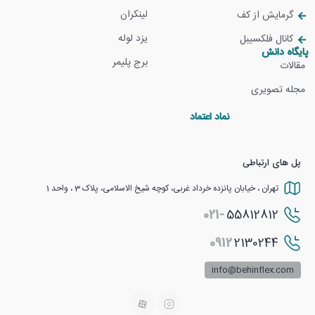
لینکران
گرمایش از کف
یزد لوله
کانال فلکسیبل
پایگاه دانش
برج پلیمر
مقالات
مجله تصویری
نماد اعتماد
پل های ارتباطی
تهران ، خیابان پانزده خرداد غربی، کوچه شیخ الاسلامی، پلاک 3 ، واحد 1
021-
55812812
0912
2130244
info@behinflex.com