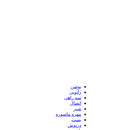
بوشن
زانویی
سه راهی
اتصال
شیر
مهره ماسوره
بست
درپوش