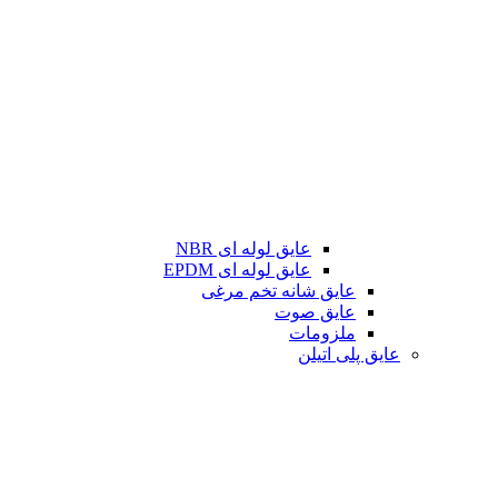
عایق لوله ای NBR
عایق لوله ای EPDM
عایق شانه تخم مرغی
عایق صوت
ملزومات
عایق پلی اتیلن