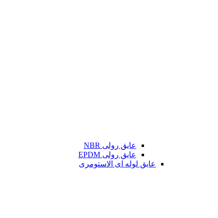
عایق رولی NBR
عایق رولی EPDM
عایق لوله ای الاستومری