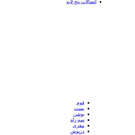
اتصالات پنج لایه
فوم
بست
بوشن
سه راه
مغزی
درپوش