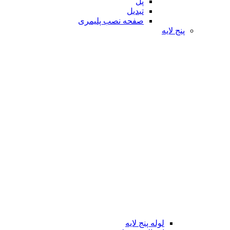
پل
تبدیل
صفحه نصب پلیمری
پنج لایه
لوله پنج لایه