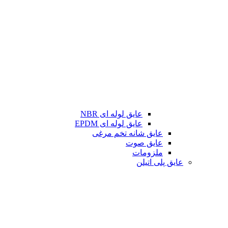
عایق لوله ای NBR
عایق لوله ای EPDM
عایق شانه تخم مرغی
عایق صوت
ملزومات
عایق پلی اتیلن