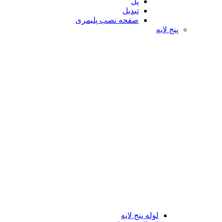
پل
تبدیل
صفحه نصب پلیمری
پنج لایه
لوله پنج لایه