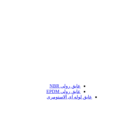
عایق رولی NBR
عایق رولی EPDM
عایق لوله ای الاستومری