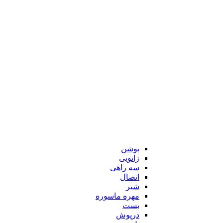
بوشن
زانویی
سه راهی
اتصال
شیر
مهره ماسوره
بست
درپوش