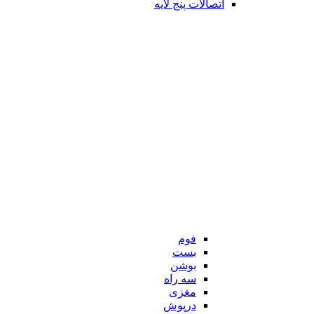
اتصالات پنج لایه
فوم
بست
بوشن
سه راه
مغزی
درپوش