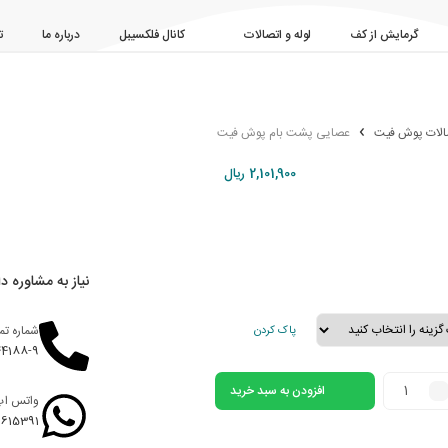
گرمایش از کف
لوله و اتصالات
کانال فلکسیبل
درباره ما
ت
صالات پوش فیت
عصایی پشت بام پوش فیت
2,101,900
ریال
نیاز به مشاوره دا
شماره ت
پاک کردن
44188-9
افزودن به سبد خرید
واتس اپ
9615391