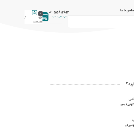
ماس با ما
55812812
021
0
با ما در تـماس بـاشید
ورود /
عضویت
رید؟
ماس
021889
0912