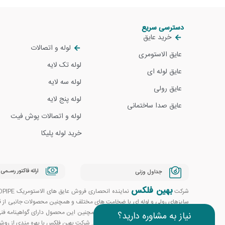
دسترسی سریع
خرید عایق
لوله و اتصالات
عایق الاستومری
لوله تک لایه
عایق لوله ای
لوله سه لایه
عایق رولی
لوله پنج لایه
عایق صدا ساختمانی
لوله و اتصالات پوش فیت
خرید لوله پلیکا
ارائه فاکتور رسـمی
جداول وزنی
بهین فلکس
شرکت
سایزهای رولی و لوله ای با ضخامت های مختلف و همچنین محصولات جانبی از قبیل چ
نیاز به مشاوره دارید؟
گواهینامه های معتبر اروپا عرضه می گردد. شرکت بهین فلکس با بهره مندی از رو