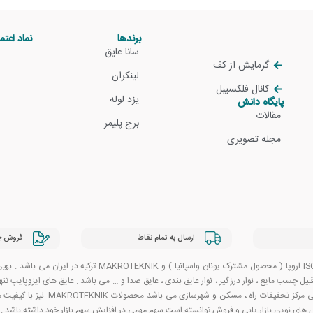
برندها
نماد اعتما
سانا عایق
گرمایش از کف
لینکران
کانال فلکسیبل
یزد لوله
پایگاه دانش
مقالات
برج پلیمر
مجله تصویری
ارسال به تمام نقاط
فروش چ
نماینده انحصاری فروش عایق های الاستومریک ISOPIPE اروپا 
سب مایع ، نوار درز گیر ، نوار عایق بندی ، عایق صدا و … می باشد . عایق های ایزوپایپ تنها 
آن فاقد هر گونه مواد سمی می باشد. ه
ش های نوین بازار یابی و فروش توانسته است سهم مهمی در افزایش سهم بازار خود داشته باشد .