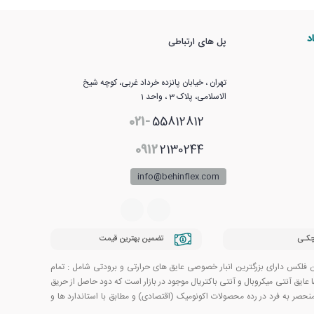
د
پل های ارتباطی
تهران ، خیابان پانزده خرداد غربی، کوچه شیخ
الاسلامی، پلاک 3 ، واحد 1
021-
55812812
0912
2130244
info@behinflex.com
کـی
تضمین بهترین قیمت
( محصول مشترک یونان واسپانیا ) و MAKROTEKNIK ترکیه در ایران می باشد . بهین فلکس دارای بزرگترین انبار خصوصی عایق های حرارتی و برودتی شامل : تمام
عایق آنتی میکروبال و آنتی باکتریال موجود در بازار است که دود حاصل از حریق
مچنین این محصول دارای گواهینامه فنی مرکز تحقیقات راه ، مسکن و شهرسازی می باشد محصولات MAKROTEKNIK .نیز با کیفیت منحصر به فرد در رده محصولات اکونومیک (اقتصادی) و مطابق با استاندارد ها و