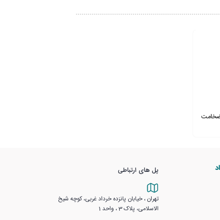
لوله ای EPDM سایز 6 ضخامت
د
پل های ارتباطی
تهران ، خیابان پانزده خرداد غربی، کوچه شیخ
الاسلامی، پلاک 3 ، واحد 1