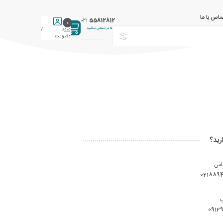
ماس با ما
55812812
021
0
با ما در تـماس بـاشید
ورود /
عضویت
رید؟
ماس
021889
0912