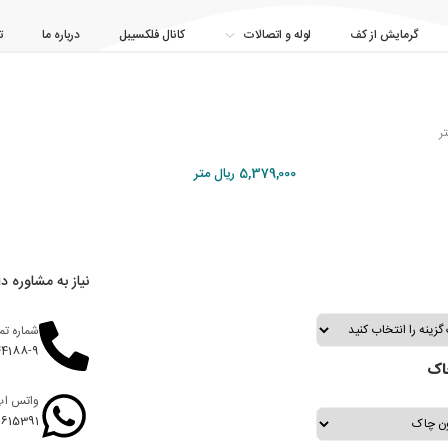
گرمایش از کف
لوله و اتصالات
کانال فلکسیبل
درباره ما
ت
5,379,000
ریال
متر
نیاز به مشاوره دا
شماره ت
44188-9
اک
واتس اپ
9615391