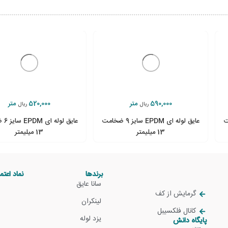
590,000
متر
520,000
متر
ریال
ریال
ضخامت
عایق لوله ای EPDM سایز 9 ضخامت
عایق 
13 میلیمتر
13 میلیمتر
برندها
نماد اعتما
سانا عایق
گرمایش از کف
لینکران
کانال فلکسیبل
یزد لوله
پایگاه دانش