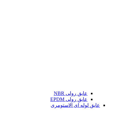
عایق رولی NBR
عایق رولی EPDM
عایق لوله ای الاستومری