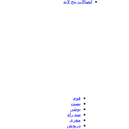
اتصالات پنج لایه
فوم
بست
بوشن
سه راه
مغزی
درپوش