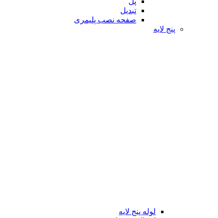
پل
تبدیل
صفحه نصب پلیمری
پنج لایه
لوله پنج لایه