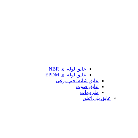
عایق لوله ای NBR
عایق لوله ای EPDM
عایق شانه تخم مرغی
عایق صوت
ملزومات
عایق پلی اتیلن