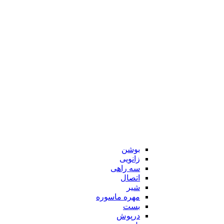
بوشن
زانویی
سه راهی
اتصال
شیر
مهره ماسوره
بست
درپوش