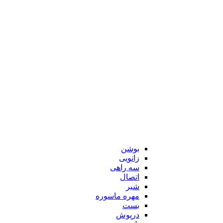
بوشن
زانویی
سه راهی
اتصال
شیر
مهره ماسوره
بست
درپوش