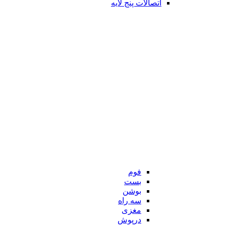
اتصالات پنج لایه
فوم
بست
بوشن
سه راه
مغزی
درپوش