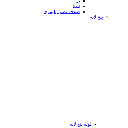
پل
تبدیل
صفحه نصب پلیمری
پنج لایه
لوله پنج لایه