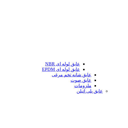
عایق لوله ای NBR
عایق لوله ای EPDM
عایق شانه تخم مرغی
عایق صوت
ملزومات
عایق پلی اتیلن