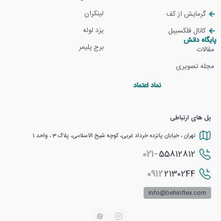
لینکران
گرمایش از کف
یزد لوله
کانال فلکسیبل
پایگاه دانش
برج پلیمر
مقالات
مجله تصویری
نماد اعتماد
پل های ارتباطی
تهران ، خیابان پانزده خرداد غربی، کوچه شیخ الاسلامی، پلاک 3 ، واحد 1
021-
55812812
0912
2130244
info@behinflex.com