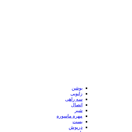
بوشن
زانویی
سه راهی
اتصال
شیر
مهره ماسوره
بست
درپوش