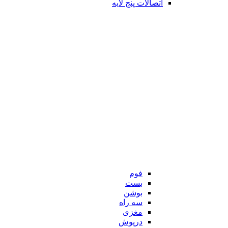
اتصالات پنج لایه
فوم
بست
بوشن
سه راه
مغزی
درپوش