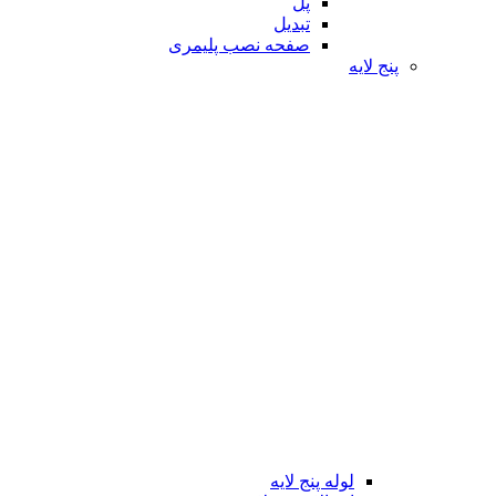
پل
تبدیل
صفحه نصب پلیمری
پنج لایه
لوله پنج لایه