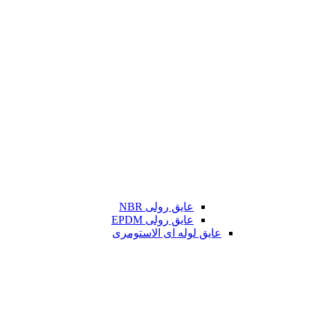
عایق رولی NBR
عایق رولی EPDM
عایق لوله ای الاستومری