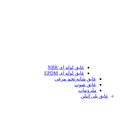
عایق لوله ای NBR
عایق لوله ای EPDM
عایق شانه تخم مرغی
عایق صوت
ملزومات
عایق پلی اتیلن