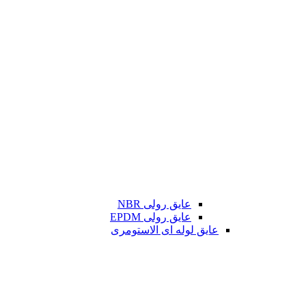
عایق رولی NBR
عایق رولی EPDM
عایق لوله ای الاستومری