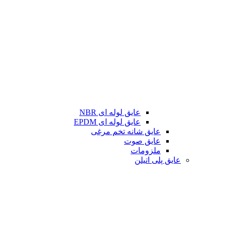
عایق لوله ای NBR
عایق لوله ای EPDM
عایق شانه تخم مرغی
عایق صوت
ملزومات
عایق پلی اتیلن