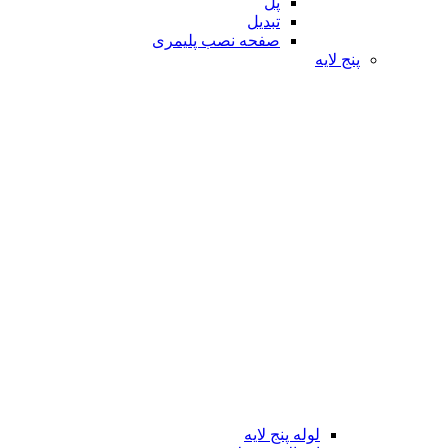
پل
تبدیل
صفحه نصب پلیمری
پنج لایه
لوله پنج لایه