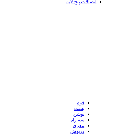
اتصالات پنج لایه
فوم
بست
بوشن
سه راه
مغزی
درپوش