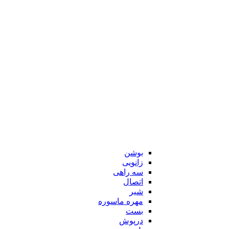
بوشن
زانویی
سه راهی
اتصال
شیر
مهره ماسوره
بست
درپوش