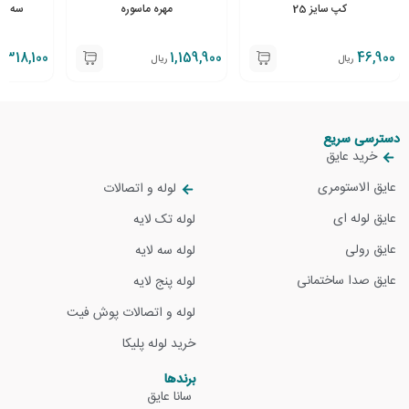
کپ سایز 25
مهره ماسوره
سه راه
318,100
1,159,900
46,900
ریال
ریال
ر
دسترسی سریع
خرید عایق
عایق الاستومری
لوله و اتصالات
عایق لوله ای
لوله تک لایه
عایق رولی
لوله سه لایه
عایق صدا ساختمانی
لوله پنج لایه
لوله و اتصالات پوش فیت
خرید لوله پلیکا
برندها
سانا عایق