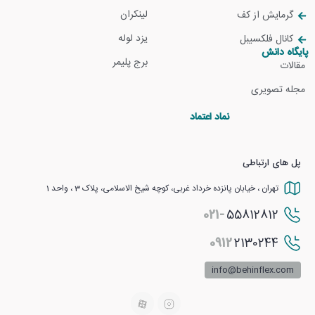
لینکران
گرمایش از کف
یزد لوله
کانال فلکسیبل
پایگاه دانش
برج پلیمر
مقالات
مجله تصویری
نماد اعتماد
پل های ارتباطی
تهران ، خیابان پانزده خرداد غربی، کوچه شیخ الاسلامی، پلاک 3 ، واحد 1
021-
55812812
0912
2130244
info@behinflex.com