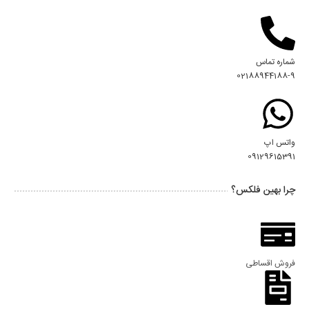
شماره تماس
02188944188-9
واتس اپ
09129615391
چرا بهین فلکس؟
فروش اقساطی