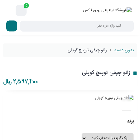
0
بدون دسته
زانو چپقی توپیچ کوپلی
زانو چپقی توپیچ کوپلی
2,597,400
ریال
برند