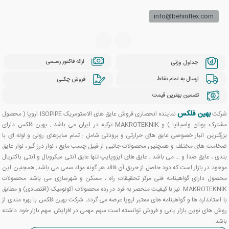
info@behinflex.com
ارائه فاکتور رسـمی
جداول وزنی
ارسال به تمام نقاط
فروش چکـی
تضمین بهترین قیمت
بهین فلکس
شرکت
نماینده انحصاری فروش عایق های الاستومریک ISOPIPE اروپا ( محصول
مشترک یونان واسپانیا ) و MAKROTEKNIK ترکیه در ایران می باشد . بهین فلکس دارای
بزرگترین انبار خصوصی عایق های حرارتی و برودتی شامل : تمام سایزهای رولی و لوله ای با
ضخامت های مختلف و همچنین محصولات جانبی از قبیل چسب مایع ، نوار درز گیر ، نوار عایق
بندی ، عایق صدا و … می باشد . عایق های ایزوپایپ تنها عایق آنتی میکروبال و آنتی باکتریال
موجود در بازار است که دود حاصل از حریق آن فاقد هر گونه مواد سمی می باشد. همچنین این
محصول دارای گواهینامه فنی مرکز تحقیقات راه ، مسکن و شهرسازی می باشد محصولات
MAKROTEKNIK .نیز با کیفیت منحصر به فرد در رده محصولات اکونومیک (اقتصادی) و مطابق
با استاندارد ها و گواهینامه های معتبر اروپا عرضه می گردد. شرکت بهین فلکس با بهره مندی از
روش های نوین بازار یابی و فروش توانسته است سهم مهمی در افزایش سهم بازار خود داشته
باشد .