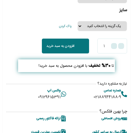
سایز
پاک کردن
افزودن به سبد خرید
30% تخفیف
تا
با افزودن محصول به سبد خرید!
نیاز به مشاوره دارید؟
شماره تماس
واتس اپ
09129615391
02188944188-9
چرا بهین فلکس؟
فروش اقساطی
ارائه فاکتور رسمی
ارسال به سراسر کشور
تضمین بهترین قیمت