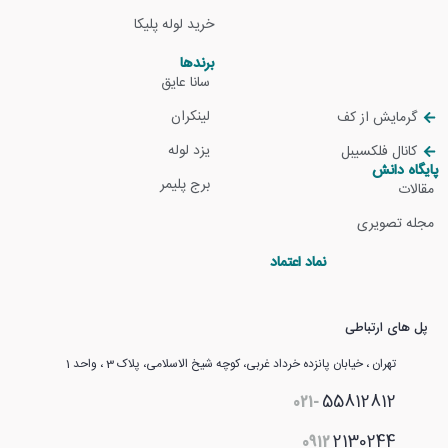
خرید لوله پلیکا
برندها
سانا عایق
لینکران
گرمایش از کف
یزد لوله
کانال فلکسیبل
پایگاه دانش
برج پلیمر
مقالات
مجله تصویری
نماد اعتماد
پل های ارتباطی
تهران ، خیابان پانزده خرداد غربی، کوچه شیخ الاسلامی، پلاک 3 ، واحد 1
55812812
021-
2130244
0912