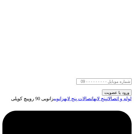
لوله و اتصالات
پنج لایه
اتصالات پنج لایه
زانویی
زانویی 90 روپیچ کوپلی