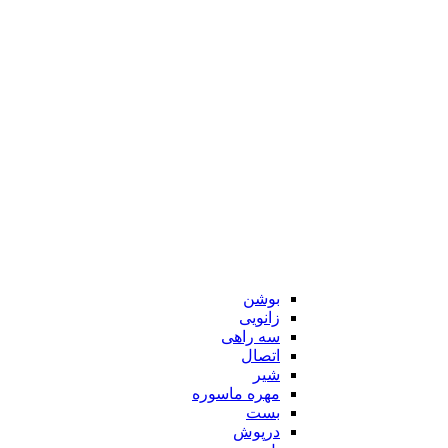
بوشن
زانویی
سه راهی
اتصال
شیر
مهره ماسوره
بست
درپوش