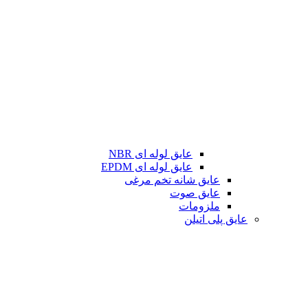
عایق لوله ای NBR
عایق لوله ای EPDM
عایق شانه تخم مرغی
عایق صوت
ملزومات
عایق پلی اتیلن