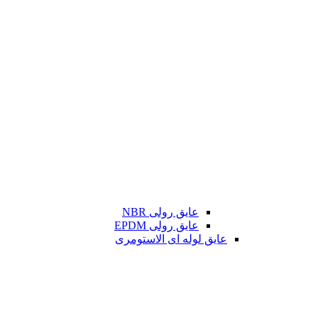
عایق رولی NBR
عایق رولی EPDM
عایق لوله ای الاستومری