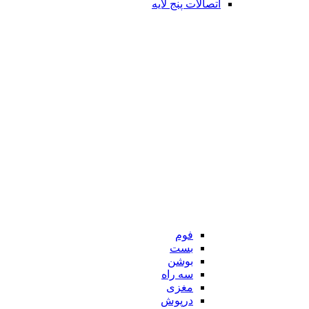
اتصالات پنج لایه
فوم
بست
بوشن
سه راه
مغزی
درپوش