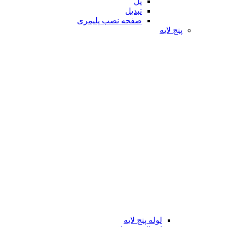
پل
تبدیل
صفحه نصب پلیمری
پنج لایه
لوله پنج لایه