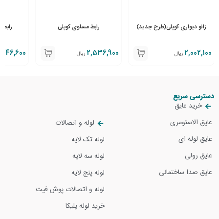
زانو دیواری کوپلی(طرح جدید)
رابط مساوی کوپلی
رابط ت
,346,600
2,536,900
2,002,100
ریال
ریال
دسترسی سریع
خرید عایق
عایق الاستومری
لوله و اتصالات
عایق لوله ای
لوله تک لایه
عایق رولی
لوله سه لایه
عایق صدا ساختمانی
لوله پنج لایه
لوله و اتصالات پوش فیت
خرید لوله پلیکا