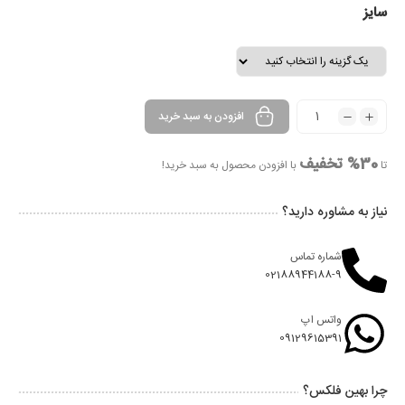
سایز
افزودن به سبد خرید
30% تخفیف
تا
با افزودن محصول به سبد خرید!
نیاز به مشاوره دارید؟
شماره تماس
02188944188-9
واتس اپ
09129615391
چرا بهین فلکس؟