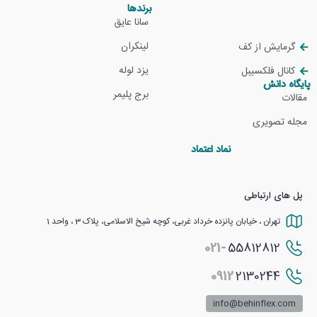
برندها
سانا عایق
لینکران
گرمایش از کف
یزد لوله
کانال فلکسیبل
پایگاه دانش
برج پلیمر
مقالات
مجله تصویری
نماد اعتماد
پل های ارتباطی
تهران ، خیابان پانزده خرداد غربی، کوچه شیخ الاسلامی، پلاک 3 ، واحد 1
021-
55812812
0912
2130244
info@behinflex.com