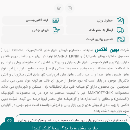
ارائه فاکتور رسـمی
جداول وزنی
ارسال به تمام نقاط
فروش چکـی
تضمین بهترین قیمت
بهین فلکس
شرکت
نماینده انحصاری فروش عایق های الاستومریک ISOPIPE اروپا (
محصول مشترک یونان واسپانیا ) و MAKROTEKNIK ترکیه در ایران می باشد . بهین فلکس
دارای بزرگترین انبار خصوصی عایق های حرارتی و برودتی شامل : تمام سایزهای رولی و لوله ای
با ضخامت های مختلف و همچنین محصولات جانبی از قبیل چسب مایع ، نوار درز گیر ، نوار
عایق بندی ، عایق صدا و … می باشد . عایق های ایزوپایپ تنها عایق آنتی میکروبال و آنتی
باکتریال موجود در بازار است که دود حاصل از حریق آن فاقد هر گونه مواد سمی می باشد.
همچنین این محصول دارای گواهینامه فنی مرکز تحقیقات راه ، مسکن و شهرسازی می باشد
محصولات MAKROTEKNIK .نیز با کیفیت منحصر به فرد در رده محصولات اکونومیک
(اقتصادی) و مطابق با استاندارد ها و گواهینامه های معتبر اروپا عرضه می گردد. شرکت بهین
فلکس با بهره مندی از روش های نوین بازار یابی و فروش توانسته است سهم مهمی در افزایش
سهم بازار خود داشته باشد .
کلیه حقوق مادی و معنوی برای این سایت محفوظ می باشد و هرگونه کپی برداری
شامل پیگرد قانونی می باشد.
نیاز به مشاوره دارید؟ اینجا کلیک کنید!