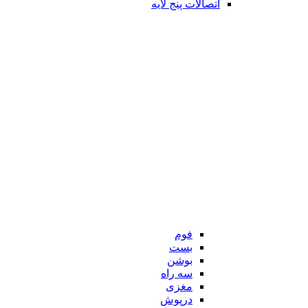
اتصالات پنج لایه
فوم
بست
بوشن
سه راه
مغزی
درپوش