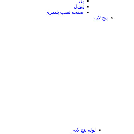
پل
تبدیل
صفحه نصب پلیمری
پنج لایه
لوله پنج لایه