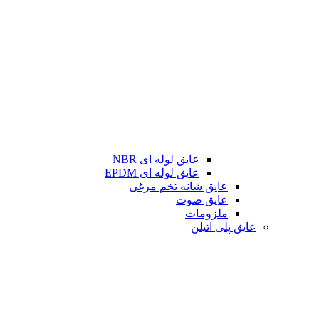
عایق لوله ای NBR
عایق لوله ای EPDM
عایق شانه تخم مرغی
عایق صوت
ملزومات
عایق پلی اتیلن