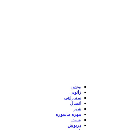
بوشن
زانویی
سه راهی
اتصال
شیر
مهره ماسوره
بست
درپوش