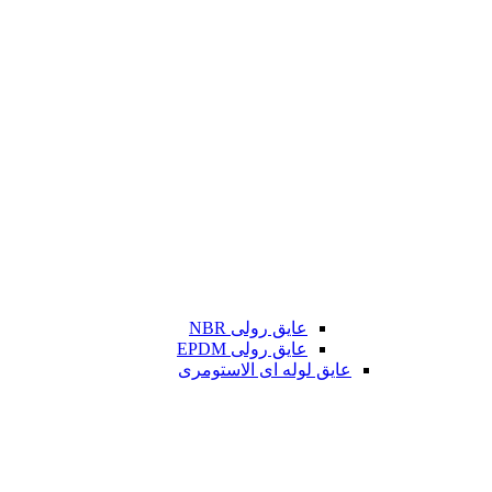
عایق رولی NBR
عایق رولی EPDM
عایق لوله ای الاستومری