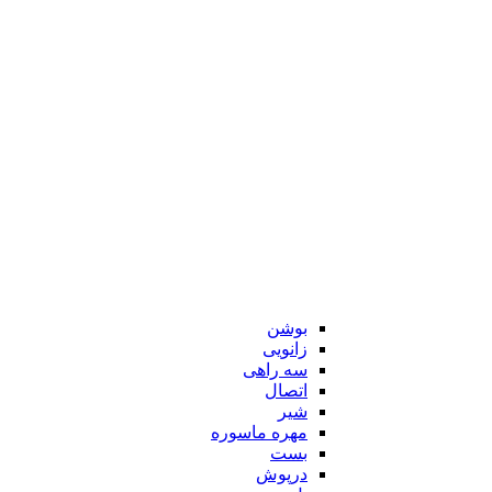
بوشن
زانویی
سه راهی
اتصال
شیر
مهره ماسوره
بست
درپوش