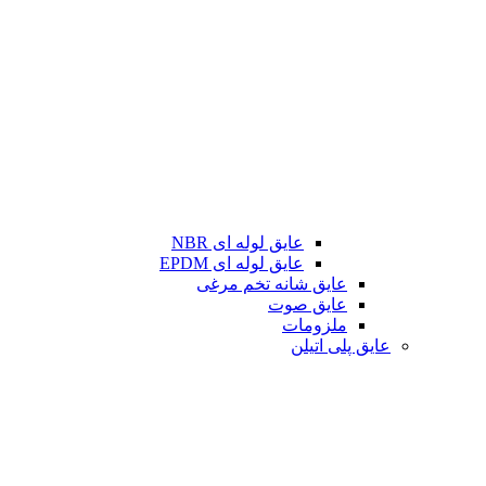
عایق لوله ای NBR
عایق لوله ای EPDM
عایق شانه تخم مرغی
عایق صوت
ملزومات
عایق پلی اتیلن