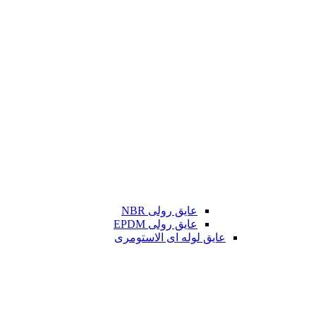
عایق رولی NBR
عایق رولی EPDM
عایق لوله ای الاستومری