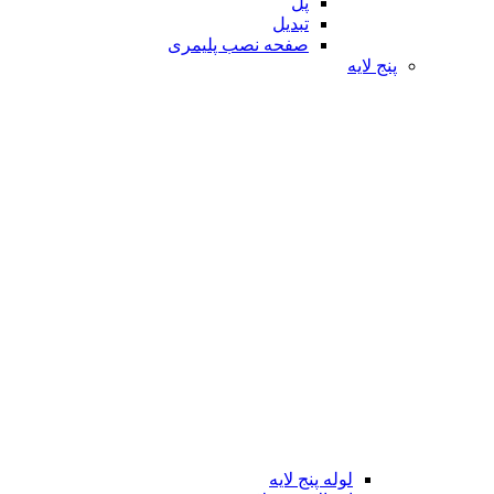
پل
تبدیل
صفحه نصب پلیمری
پنج لایه
لوله پنج لایه