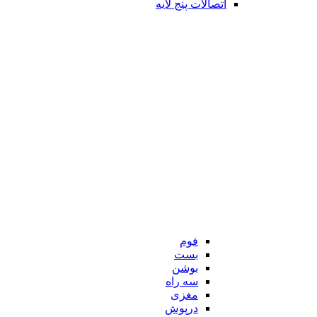
اتصالات پنج لایه
فوم
بست
بوشن
سه راه
مغزی
درپوش