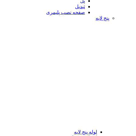
پل
تبدیل
صفحه نصب پلیمری
پنج لایه
لوله پنج لایه