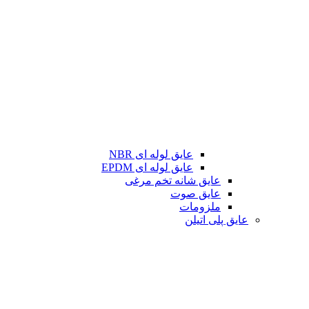
عایق لوله ای NBR
عایق لوله ای EPDM
عایق شانه تخم مرغی
عایق صوت
ملزومات
عایق پلی اتیلن