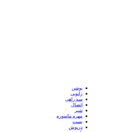
بوشن
زانویی
سه راهی
اتصال
شیر
مهره ماسوره
بست
درپوش