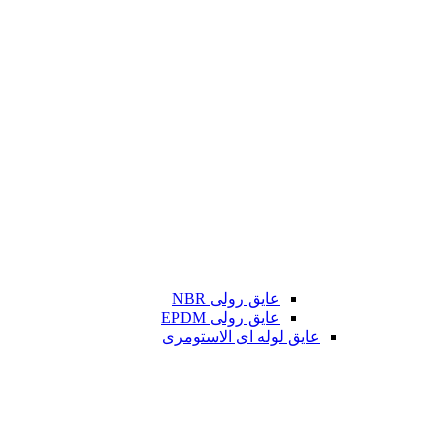
عایق رولی NBR
عایق رولی EPDM
عایق لوله ای الاستومری