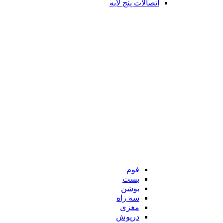
اتصالات پنج لایه
فوم
بست
بوشن
سه راه
مغزی
درپوش