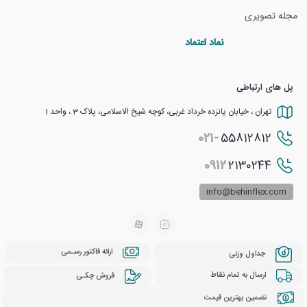
مجله تصویری
نماد اعتماد
پل های ارتباطی
تهران ، خیابان پانزده خرداد غربی، کوچه شیخ الاسلامی، پلاک 3 ، واحد 1
021-
55812812
0912
2130244
info@behinflex.com
ارائه فاکتور رسـمی
جداول وزنی
ارسال به تمام نقاط
فروش چکـی
تضمین بهترین قیمت