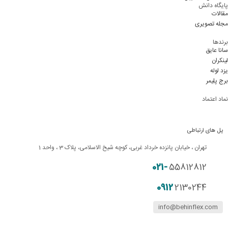
پایگاه دانش
مقالات
مجله تصویری
برندها
سانا عایق
لینکران
یزد لوله
برج پلیمر
نماد اعتماد
پل های ارتباطی
تهران ، خیابان پانزده خرداد غربی، کوچه شیخ الاسلامی، پلاک 3 ، واحد 1
021-
55812812
0912
2130244
info@behinflex.com