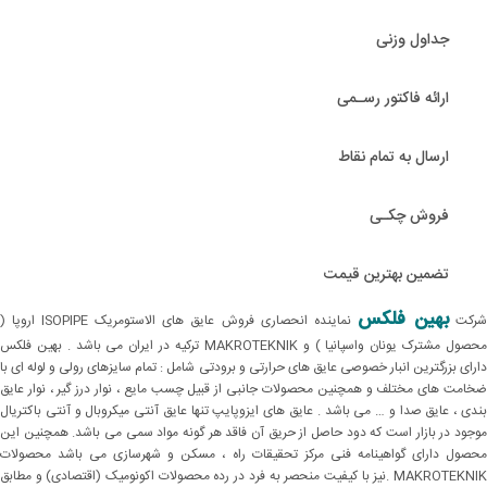
جداول وزنی
ارائه فاکتور رسـمی
ارسال به تمام نقاط
فروش چکـی
تضمین بهترین قیمت
بهین فلکس
رکت
نماینده انحصاری فروش عایق های الاستومریک ISOPIPE اروپا (
محصول مشترک یونان واسپانیا ) و MAKROTEKNIK ترکیه در ایران می باشد . بهین فلکس
دارای بزرگترین انبار خصوصی عایق های حرارتی و برودتی شامل : تمام سایزهای رولی و لوله ای با
ضخامت های مختلف و همچنین محصولات جانبی از قبیل چسب مایع ، نوار درز گیر ، نوار عایق
بندی ، عایق صدا و … می باشد . عایق های ایزوپایپ تنها عایق آنتی میکروبال و آنتی باکتریال
موجود در بازار است که دود حاصل از حریق آن فاقد هر گونه مواد سمی می باشد. همچنین این
محصول دارای گواهینامه فنی مرکز تحقیقات راه ، مسکن و شهرسازی می باشد محصولات
MAKROTEKNIK .نیز با کیفیت منحصر به فرد در رده محصولات اکونومیک (اقتصادی) و مطابق