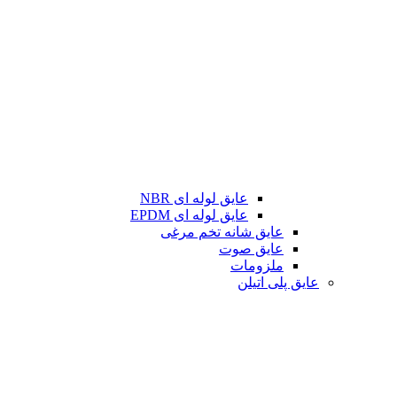
عایق لوله ای NBR
عایق لوله ای EPDM
عایق شانه تخم مرغی
عایق صوت
ملزومات
عایق پلی اتیلن