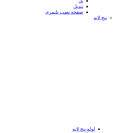
پل
تبدیل
صفحه نصب پلیمری
پنج لایه
لوله پنج لایه