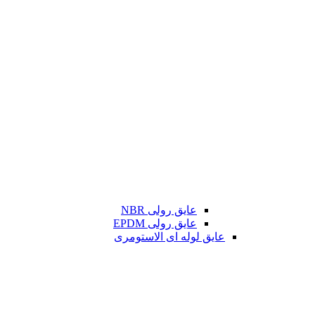
عایق رولی NBR
عایق رولی EPDM
عایق لوله ای الاستومری