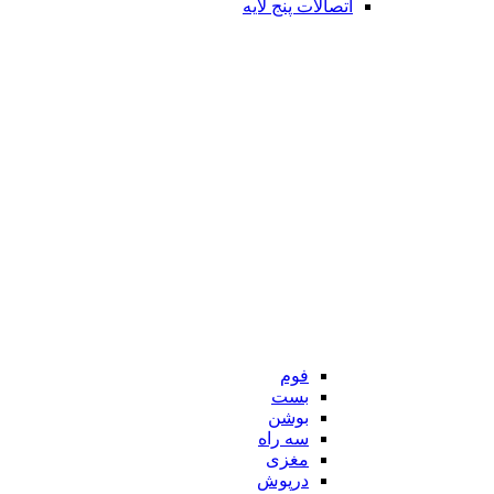
اتصالات پنج لایه
فوم
بست
بوشن
سه راه
مغزی
درپوش