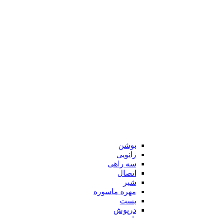
بوشن
زانویی
سه راهی
اتصال
شیر
مهره ماسوره
بست
درپوش